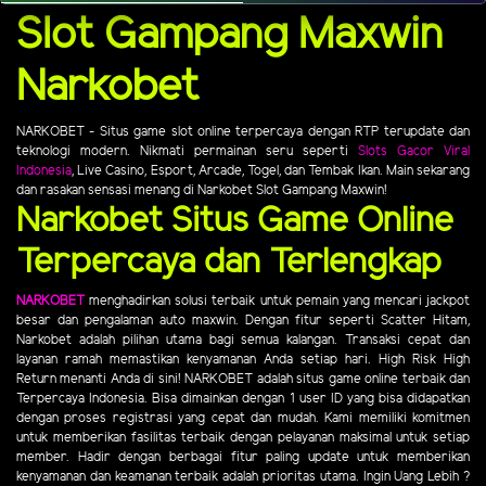
Slot Gampang Maxwin
Narkobet
NARKOBET - Situs game slot online terpercaya dengan RTP terupdate dan
teknologi modern. Nikmati permainan seru seperti
Slots Gacor Viral
Indonesia
, Live Casino, Esport, Arcade, Togel, dan Tembak Ikan. Main sekarang
dan rasakan sensasi menang di Narkobet Slot Gampang Maxwin!
Narkobet Situs Game Online
Terpercaya dan Terlengkap
NARKOBET
menghadirkan solusi terbaik untuk pemain yang mencari jackpot
besar dan pengalaman auto maxwin. Dengan fitur seperti Scatter Hitam,
Narkobet adalah pilihan utama bagi semua kalangan. Transaksi cepat dan
layanan ramah memastikan kenyamanan Anda setiap hari. High Risk High
Return menanti Anda di sini! NARKOBET adalah situs game online terbaik dan
Terpercaya Indonesia. Bisa dimainkan dengan 1 user ID yang bisa didapatkan
dengan proses registrasi yang cepat dan mudah. Kami memiliki komitmen
untuk memberikan fasilitas terbaik dengan pelayanan maksimal untuk setiap
member. Hadir dengan berbagai fitur paling update untuk memberikan
kenyamanan dan keamanan terbaik adalah prioritas utama. Ingin Uang Lebih ?