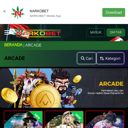
×
NARKOBET
Download
NARKOBET Mobile App
MASUK
DAFTAR
BERANDA
ARCADE
ARCADE
Cari
Kategori
NEW
NEW