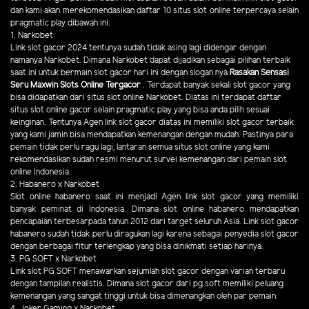
dan kami akan merekomendasikan daftar 10 situs slot online terpercaya selain
pragmatic play dibawah ini:
1. Narkobet
Link slot gacor 2024 tentunya sudah tidak asing lagi didengar dengan
namanya Narkobet. Dimana Narkobet dapat dijadikan sebagai pilihan terbaik
saat ini untuk bermain slot gacor hari ini dengan slogan nya
Rasakan Sensasi
Seru Maxwin Slots Online Tergacor
. Terdapat banyak sekali slot gacor yang
bisa didapatkan dari situs slot online Narkobet. Diatas ini terdapat daftar
situs slot online gacor selain pragmatic play yang bisa anda pilih sesuai
keinginan. Tentunya Agen link slot gacor diatas ini memiliki slot gacor terbaik
yang kami jamin bisa mendapatkan kemenangan dengan mudah. Pastinya para
pemain tidak perlu ragu lagi, lantaran semua situs slot online yang kami
rekomendasikan sudah resmi menurut survei kemenangan dari pemain slot
online Indonesia.
2. Habanero x Narkobet
Slot online habanero saat ini menjadi Agen link slot gacor yang memiliki
banyak peminat di Indonesia. Dimana slot online habanero mendapatkan
pencapaian terbesarpada tahun 2012 dari target seluruh Asia. Link slot gacor
habanero sudah tidak perlu diragukan lagi karena sebagai penyedia slot gacor
dengan berbagai fitur terlengkap yang bisa dinikmati setiap harinya.
3. PG SOFT x Narkobet
Link slot PG SOFT menawarkan sejumlah slot gacor dengan varian terbaru
dengan tampilan realistis. Dimana slot gacor dari pg soft memiliki peluang
kemenangan yang sangat tinggi untuk bisa dimenangkan oleh par pemain.
4. Joker Gaming x Narkobet