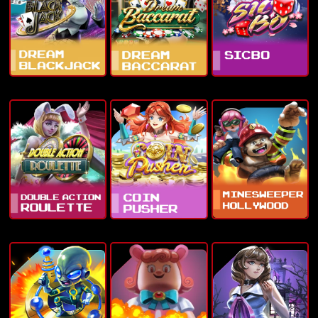
Dream Blackjack
Dream Baccarat
Sicbo IDNArcade
Double Action Roulette
Coin Pusher
Minesweeper Hollywood