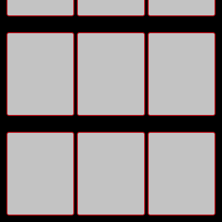
CIRCUS DOZER
TOWER
LIGHTNING BOMB
Cash Balloon
Plinko of Mine
Chicken Dash
Crash Puck
Dragon Treasure
Crazy Hunter