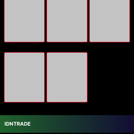
Plinko: Double Wheel Live22
Mines Live22
Chicken Impassable
Jetpack Heist
Capy Jump
IDNTRADE