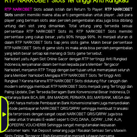
RTP NARKOBET Slots Tertinggi Anti Rungkad
RTP NARKOBET
Slots adalah istilah dari Return To Player.
RTP NARKOBET
Slots
sendiri memiliki makna atau arti pengembalian untuk player. Jadi para
player yang bermain slots akan peroleh pengembalian atau juga bisa dibilang
untung dari slot yang dimainkan. Total untung yang tersedia sesuai
persentase RTP NARKOBET Slots ini. RTP NARKOBET Slots memiliki
persentase yang cukup besar, yaitu 90% hingga 99%. Ini menjadi aturan di
dalam RTP NARKOBET Slots tiap jenis slots game. Makin besar persentase
RTP NARKOBET Slots di game slots ini maka anda bisa peroleh pengembalian
yang lebih besar setiap kali menang di Slots game tersebut.
Narkobet yaitu Agen Slot Online Gacor dengan RTP tertinggi Anti Rungkad
Indonesia, kenyamanan dalam bermain kepada para Member Tergacor
Narkobet, menjamin RTP Tinggi dengan bertujuan untuk memanjakan seluruh
para Member Narkobet.Mengapa RTP NARKOBET Slots Tertinggi Anti
Rungkad ? Karena Karena RTP NARKOBET Slots didukung fitur canggih dan
modern sehingga membuat RTP NARKOBET Slots menjadi yang Tertinggi dan
Paling Update, Dan Tersedia Beragam Bank Konvensional Besar Indonesia, Di
antaranya Bank BCA, BRI , BNI MANDIRI, PERMATA, BSI, MAYBANK, MEGA dan
TIDAK hanya metode Pembayaran Bank Konvensional kami juga menyediakan
metode pembayaran NARKOBET QRIS/QRPAY sehingga membuat transaksi
anda terproses dengan sangat cepat NARKOBET QRIS/QRPAY juga bisa
dipakai untuk transaksi E-wallet seperti OVO, DANA , GOPAY , LINK AJA,
SHOPEEPAY, VOUCHER88 Sehingga sangat mengutamakan kepuasan
Customer kami. Yuk Deposit sekarang juga ! Rasakan Sensasi Seru Maxwin
Slots Online Tergacor ! Raih Kesempatan menjadi jutawan bersama