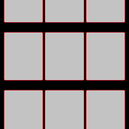
Plinko+
Big Bass Crash
MONEY TREE DOZER
FA CHAI DOZER
MINES
SUPER COLOR GAME