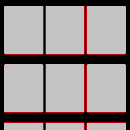
Crazy Hunter 2
StrikerX
SoccerX
Fly X
Fruit Blast
Space Crasher